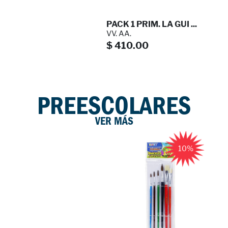
$ 60.03
PACK 1 PRIM. LA GUI ...
VV. AA.
$ 410.00
PREESCOLARES
VER MÁS
10%
PACK 6 PRIM. LA GUI ...
VV. AA.
$ 410.00