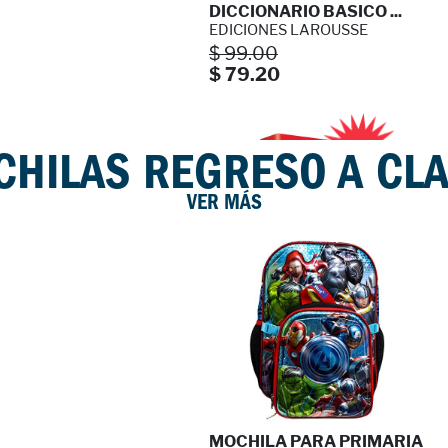
DICCIONARIO BASICO ...
EDICIONES LAROUSSE
$ 99.00
$ 79.20
PACK 4 PRIM. LA GUI ...
VV. AA.
20%
$ 410.00
HILAS REGRESO A CL
VER MÁS
.
LAROUSSE DICCIONARI ...
EDICIONES LAROUSSE
$ 115.00
$ 92.00
MOCHILA PARA PRIMARIA