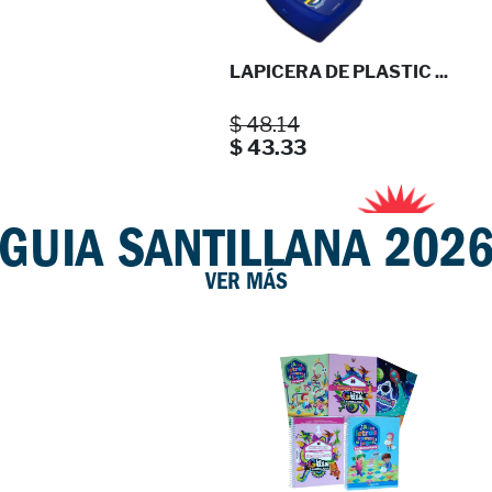
LAPICERA DE PLASTIC ...
$ 48.14
$ 43.33
10%
GUIA SANTILLANA 202
VER MÁS
LAPICERA DE PLASTIC ...
$ 66.70