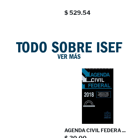
20%
$ 529.54
TODO SOBRE ISEF
VER MÁS
DICCIONARIO ESCOLAR ...
EDICIONES LAROUSSE
$ 137.00
$ 109.60
MOCHILA PARA KINDER
20%
$ 473.57
AGENDA CIVIL FEDERA ...