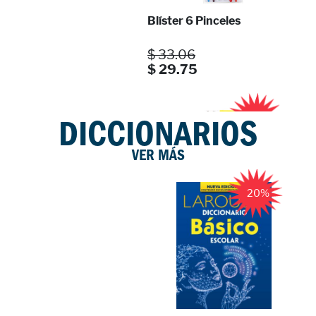
Blíster 6 Pinceles
$ 33.06
$ 29.75
10%
DICCIONARIOS
VER MÁS
PACK 5 PRIM. LA GUI ...
VV. AA.
20%
$ 410.00
BOLSA DE PINCELES C ...
$ 40.60
$ 36.54