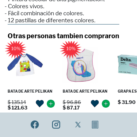
- Colores vivos.
- Fácil combinación de colores.
- 12 pastillas de diferentes colores.
Otras personas tambien compraron
10%
10%
BATA DE ARTE PELIKAN
BATA DE ARTE PELIKAN
GRAPA EST
$ 135.14
$ 96.86
$ 31.90
$ 121.63
$ 87.17