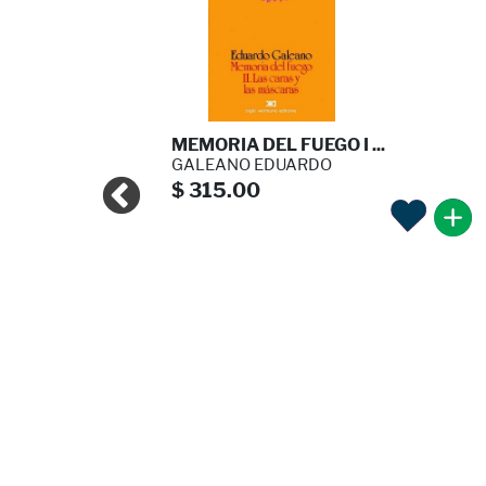
JES DE ...
MEMORIA DEL FUEGO I ...
A
GALEANO EDUARDO
$ 315.00