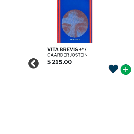
TURA Y ...
VITA BREVIS +* /
, CARLOS
GAARDER JOSTEIN
$ 215.00