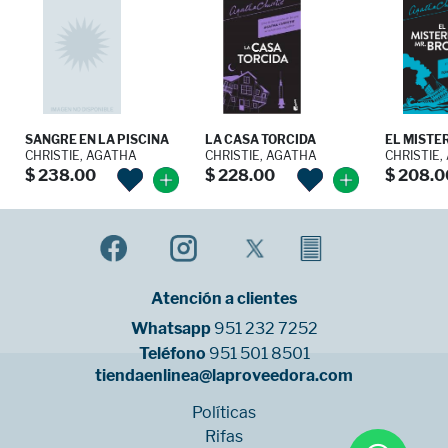
SANGRE EN LA PISCINA
LA CASA TORCIDA
EL MISTE
CHRISTIE, AGATHA
CHRISTIE, AGATHA
CHRISTIE,
$ 238.00
$ 228.00
$ 208.0
Atención a clientes
Whatsapp
951 232 7252
Teléfono
951 501 8501
tiendaenlinea@laproveedora.com
Políticas
Rifas