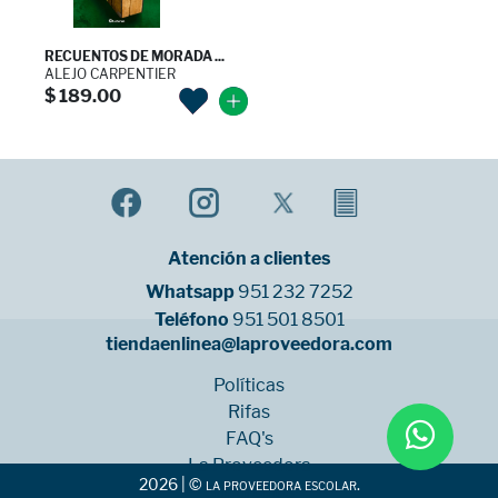
RECUENTOS DE MORADA ...
ALEJO CARPENTIER
$ 189.00
Atención a clientes
Whatsapp
951 232 7252
Teléfono
951 501 8501
tiendaenlinea@laproveedora.com
Políticas
Rifas
FAQ's
La Proveedora
2026 | © la proveedora escolar.
Sucursales