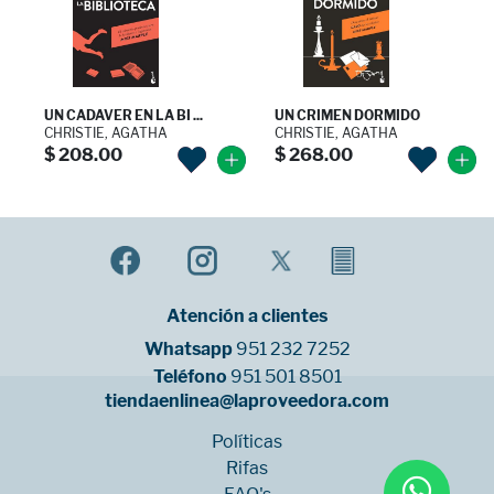
UN CADAVER EN LA BI ...
UN CRIMEN DORMIDO
CHRISTIE, AGATHA
CHRISTIE, AGATHA
$ 208.00
$ 268.00
Atención a clientes
Whatsapp
951 232 7252
Teléfono
951 501 8501
tiendaenlinea@laproveedora.com
Políticas
Rifas