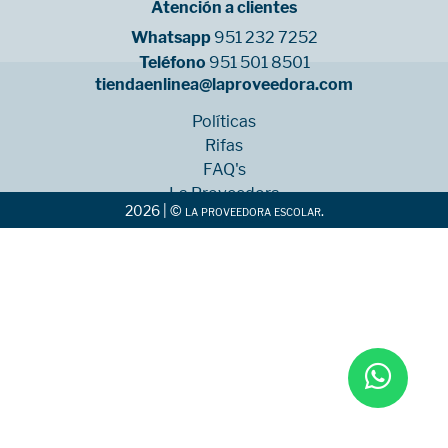
Atención a clientes
Whatsapp
951 232 7252
Teléfono
951 501 8501
tiendaenlinea@laproveedora.com
Políticas
Rifas
FAQ's
La Proveedora
2026 | © la proveedora escolar.
Sucursales