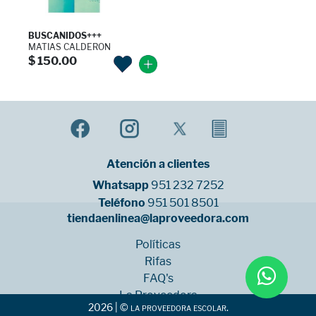
BUSCANIDOS+++
MATIAS CALDERON
$ 150.00
Atención a clientes
Whatsapp
951 232 7252
Teléfono
951 501 8501
tiendaenlinea@laproveedora.com
Políticas
Rifas
FAQ's
La Proveedora
2026 | © la proveedora escolar.
Sucursales