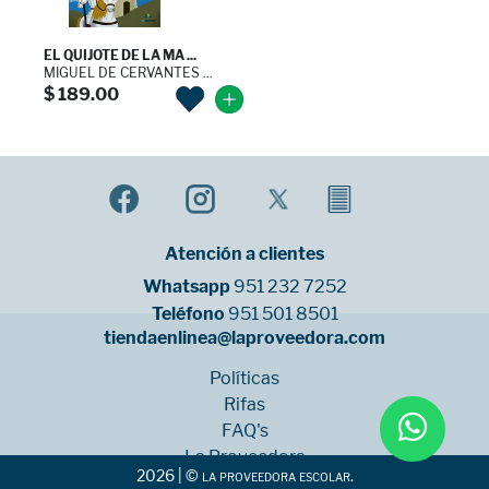
EL QUIJOTE DE LA MA ...
MIGUEL DE CERVANTES ...
$ 189.00
Atención a clientes
Whatsapp
951 232 7252
Teléfono
951 501 8501
tiendaenlinea@laproveedora.com
Políticas
Rifas
FAQ's
La Proveedora
2026 | © la proveedora escolar.
Sucursales