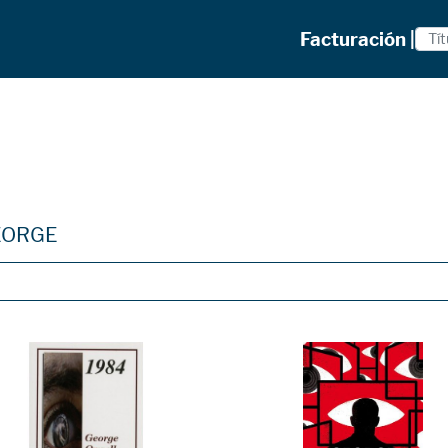
Facturación |
EORGE