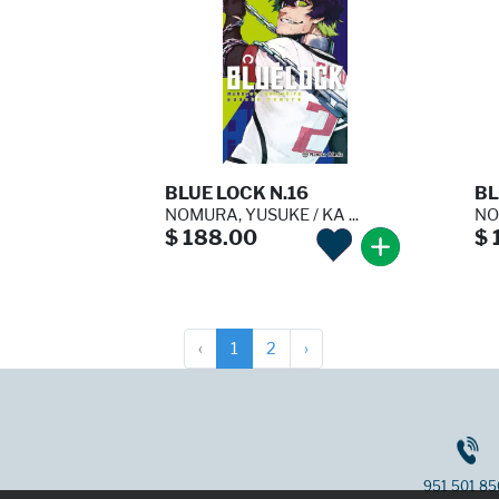
BLUE LOCK N.16
BL
NOMURA, YUSUKE / KA ...
NO
$ 188.00
$ 
‹
1
2
›
951 501 85