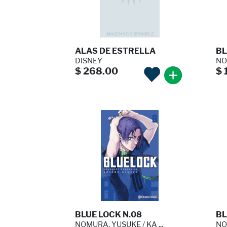
ALAS DE ESTRELLA
BL
DISNEY
NO
$ 268.00
$ 
BLUE LOCK N.08
BL
NOMURA, YUSUKE / KA ...
NO