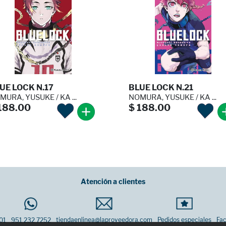
UE LOCK N.17
BLUE LOCK N.21
MURA, YUSUKE / KA ...
NOMURA, YUSUKE / KA ...
188.00
$ 188.00
Atención a clientes
tiendaenlinea@laproveedora.com
Pedidos especiales
Fac
01
951 232 7252