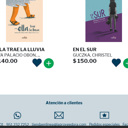
LA TRAE LA LLUVIA
EN EL SUR
A PALACIO OBON, ...
GUCZKA, CHRISTEL
140.00
$ 150.00
Atención a clientes
tiendaenlinea@laproveedora.com
Pedidos especiales
Fac
01
951 232 7252