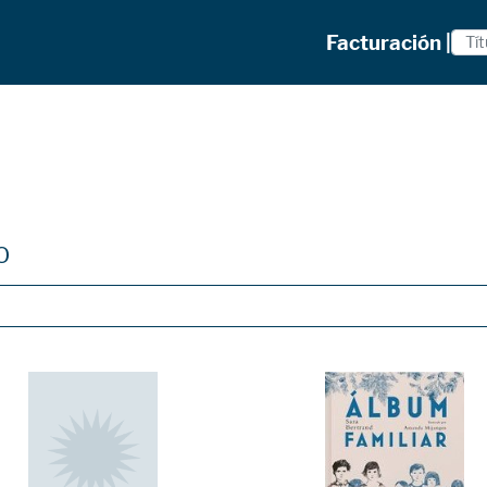
Facturación |
O