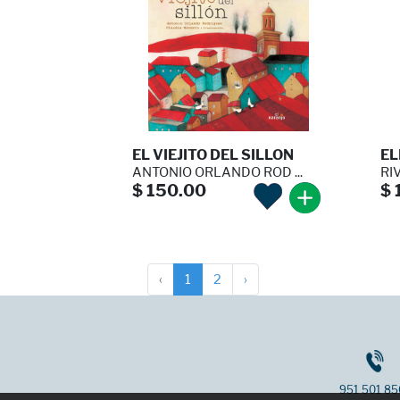
EL VIEJITO DEL SILLON
EL
ANTONIO ORLANDO ROD ...
RIV
$ 150.00
$ 
‹
1
2
›
951 501 85