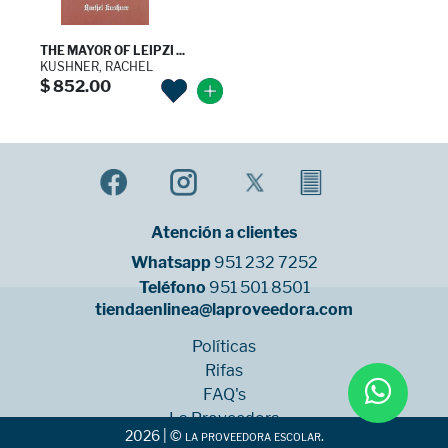
THE MAYOR OF LEIPZI ...
KUSHNER, RACHEL
$ 852.00
Atención a clientes
Whatsapp
951 232 7252
Teléfono
951 501 8501
tiendaenlinea@laproveedora.com
Políticas
Rifas
FAQ's
La Proveedora
2026 | © la proveedora escolar.
Sucursales