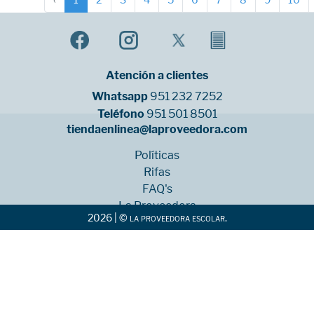
‹
1
2
3
4
5
6
7
8
9
10
Atención a clientes
Whatsapp
951 232 7252
Teléfono
951 501 8501
tiendaenlinea@laproveedora.com
Políticas
Rifas
FAQ's
La Proveedora
2026 | © la proveedora escolar.
Sucursales