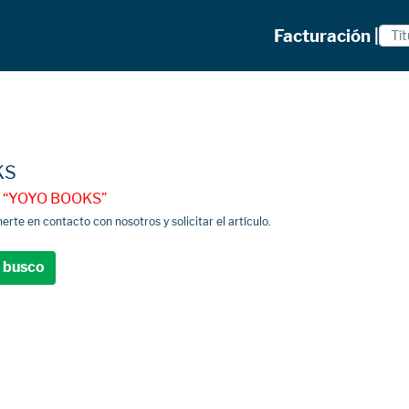
Facturación |
KS
a : “YOYO BOOKS”
te en contacto con nosotros y solicitar el artículo.
e busco