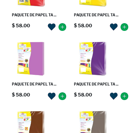
PAQUETE DE PAPEL TA ...
PAQUETE DE PAPEL TA ...
$ 58.00
$ 58.00
PAQUETE DE PAPEL TA ...
PAQUETE DE PAPEL TA ...
$ 58.00
$ 58.00