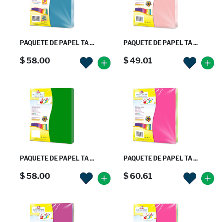
PAQUETE DE PAPEL TA ...
PAQUETE DE PAPEL TA ...
$ 58.00
$ 49.01
PAQUETE DE PAPEL TA ...
PAQUETE DE PAPEL TA ...
$ 58.00
$ 60.61