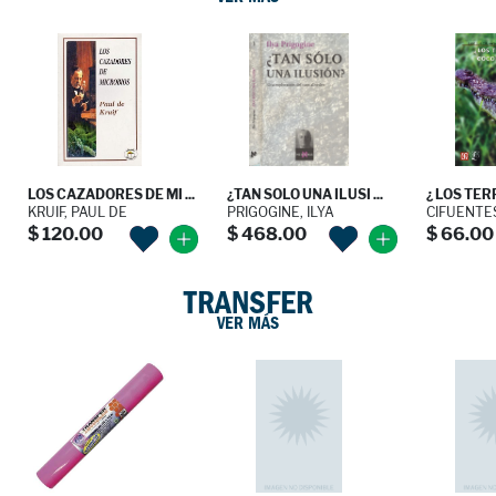
LOS CAZADORES DE MI ...
¿TAN SOLO UNA ILUSI ...
¿ LOS TER
KRUIF, PAUL DE
PRIGOGINE, ILYA
CIFUENTES 
$ 120.00
$ 468.00
$ 66.00
TRANSFER
VER MÁS