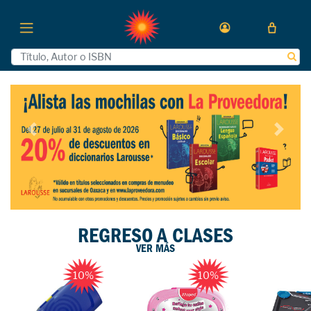
Previous
Next
REGRESO A CLASES
VER MÁS
10%
10%