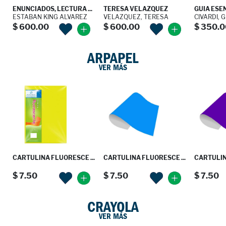
ENUNCIADOS, LECTURA ...
TERESA VELAZQUEZ
GUIA ESENC
ESTABAN KING ALVAREZ
VELAZQUEZ, TERESA
CIVARDI, 
$ 600.00
$ 600.00
$ 350.0
ARPAPEL
VER MÁS
CARTULINA FLUORESCE ...
CARTULINA FLUORESCE ...
CARTULIN
$ 7.50
$ 7.50
$ 7.50
CRAYOLA
VER MÁS