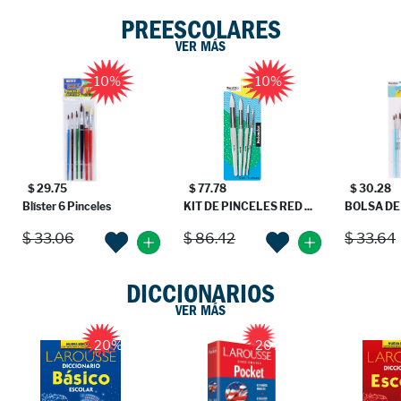
PREESCOLARES
VER MÁS
10%
10%
$ 29.75
$ 77.78
$ 30.28
Blíster 6 Pinceles
KIT DE PINCELES RED ...
BOLSA DE 
$ 33.06
$ 86.42
$ 33.64
DICCIONARIOS
VER MÁS
20%
20%