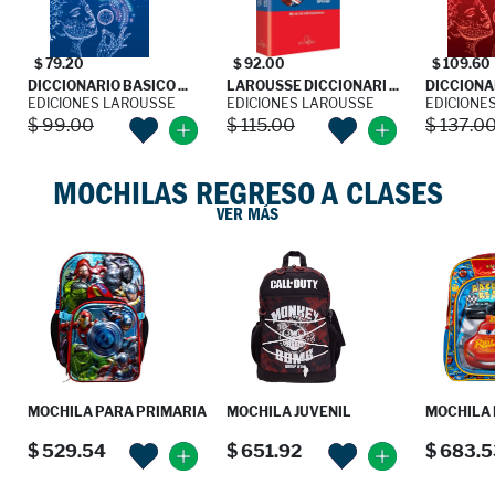
$ 79.20
$ 92.00
$ 109.60
DICCIONARIO BASICO ...
LAROUSSE DICCIONARI ...
DICCIONAR
EDICIONES LAROUSSE
EDICIONES LAROUSSE
EDICIONE
$ 99.00
$ 115.00
$ 137.0
MOCHILAS REGRESO A CLASES
VER MÁS
MOCHILA PARA PRIMARIA
MOCHILA JUVENIL
MOCHILA 
$ 529.54
$ 651.92
$ 683.5