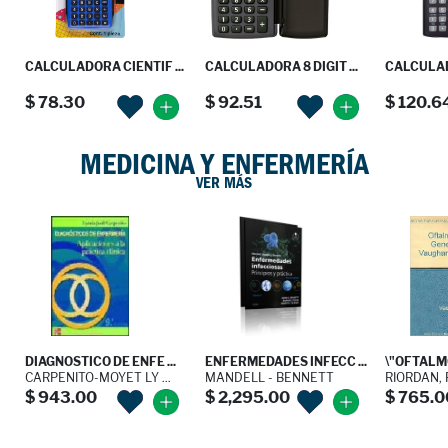
CALCULADORA CIENTIF ...
CALCULADORA 8 DIGIT ...
CALCULA
$ 78.30
$ 92.51
$ 120.6
MEDICINA Y ENFERMERÍA
VER MÁS
DIAGNOSTICO DE ENFE ...
ENFERMEDADES INFECC ...
\"OFTALMO
CARPENITO-MOYET LY ...
MANDELL - BENNETT
RIORDAN, 
$ 943.00
$ 2,295.00
$ 765.0