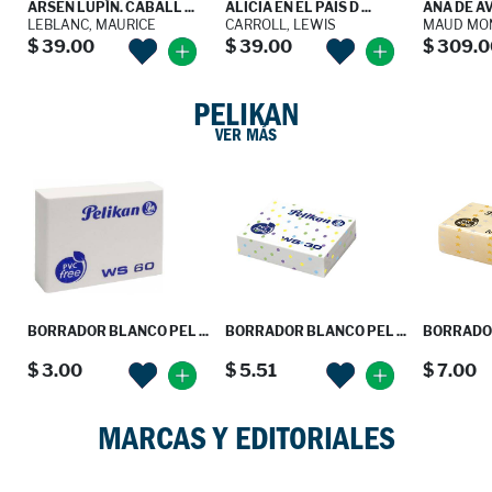
ARSEN LUPÍN. CABALL ...
ALICIA EN EL PAIS D ...
ANA DE A
LEBLANC, MAURICE
CARROLL, LEWIS
MAUD MON
$ 39.00
$ 39.00
$ 309.0
PELIKAN
VER MÁS
BORRADOR BLANCO PEL ...
BORRADOR BLANCO PEL ...
BORRADOR 
$ 3.00
$ 5.51
$ 7.00
MARCAS Y EDITORIALES