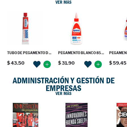
VER MÁS
TUBO DE PEGAMENTO D ...
PEGAMENTO BLANCO 85 ...
PEGAMENT
$ 43.50
$ 31.90
$ 59.45
ADMINISTRACIÓN Y GESTIÓN DE
EMPRESAS
VER MÁS