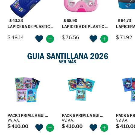
$ 43.33
$ 68.90
$ 64.73
LAPICERA DE PLASTIC ...
LAPICERA DE PLASTIC ...
LAPICER
$ 48.14
$ 76.56
$ 71.92
GUIA SANTILLANA 2026
VER MÁS
PACK 1 PRIM. LA GUI ...
PACK 6 PRIM. LA GUI ...
PACK 5 PRI
VV. AA.
VV. AA.
VV. AA.
$ 410.00
$ 410.00
$ 410.0