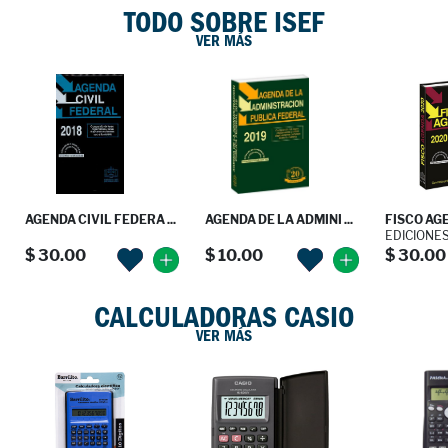
TODO SOBRE ISEF
VER MÁS
AGENDA CIVIL FEDERA ...
AGENDA DE LA ADMINI ...
FISCO AGEN
EDICIONES 
$ 30.00
$ 10.00
$ 30.00
CALCULADORAS CASIO
VER MÁS