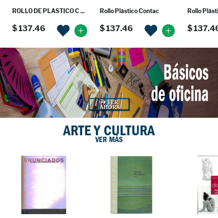
ROLLO DE PLASTICO C ...
Rollo Plástico Contac
Rollo Plás
$ 137.46
$ 137.46
$ 137.4
VER
AHORA
ARTE Y CULTURA
VER MÁS