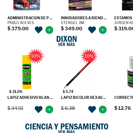
ADMINISTRACION DE P ...
INNOVADORES A RIEND ...
ESTAMOS 
PABLO ACEVES
STENGEL JIM
JURGEN K
$ 379.00
$ 349.00
$ 319.0
DIXON
VER MÁS
10%
10%
$ 31.06
$ 5.74
LAPIZ ADHESIVO BLAN ...
LAPIZ BICOLOR HEXAG ...
CORRECTOR
$ 34.51
$ 6.38
$ 12.76
CIENCIA Y PENSAMIENTO
VER MÁS