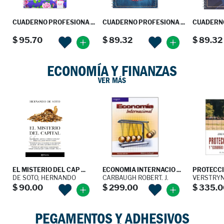
CUADERNO PROFESIONA ...
CUADERNO PROFESIONA ...
CUADERNO
$ 95.70
$ 89.32
$ 89.32
ECONOMÍA Y FINANZAS
VER MÁS
EL MISTERIO DEL CAP ...
ECONOMIA INTERNACIO ...
PROTECCIO
DE SOTO, HERNANDO
CARBAUGH ROBERT. J.
VERSTRYN
$ 90.00
$ 299.00
$ 335.0
PEGAMENTOS Y ADHESIVOS