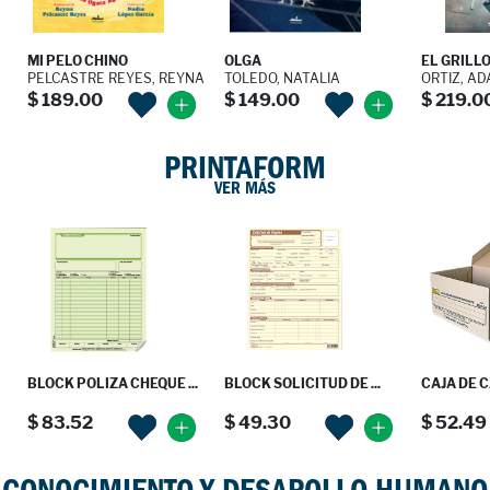
MI PELO CHINO
OLGA
EL GRILL
PELCASTRE REYES, REYNA
TOLEDO, NATALIA
ORTIZ, A
$ 189.00
$ 149.00
$ 219.0
PRINTAFORM
VER MÁS
BLOCK POLIZA CHEQUE ...
BLOCK SOLICITUD DE ...
CAJA DE C
$ 83.52
$ 49.30
$ 52.49