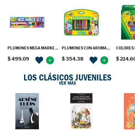
PLUMONES MEGA MARKE ...
PLUMONES CON AROMA ...
COLORES L
$ 499.09
$ 354.38
$ 214.6
LOS CLÁSICOS JUVENILES
VER MÁS