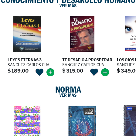
CONOCIMIENTO Y DESAROLLO HUMANO
VER MÁS
LEYES ETERNAS 3
TE DESAFIO A PROSPERAR
LOS OJOS D
SANCHEZ CARLOS CUA ...
SANCHEZ CARLOS CUA ...
SANCHEZ C
$ 189.00
$ 315.00
$ 349.0
NORMA
VER MÁS