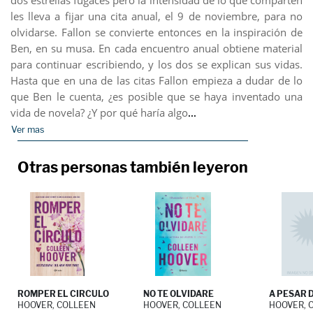
dos estrellas fugaces pero la intensidad de lo que comparten
les lleva a fijar una cita anual, el 9 de noviembre, para no
olvidarse. Fallon se convierte entonces en la inspiración de
Ben, en su musa. En cada encuentro anual obtiene material
para continuar escribiendo, y los dos se explican sus vidas.
Hasta que en una de las citas Fallon empieza a dudar de lo
que Ben le cuenta, ¿es posible que se haya inventado una
...
vida de novela? ¿Y por qué haría algo
Ver mas
Otras personas también leyeron
ROMPER EL CIRCULO
NO TE OLVIDARE
A PESAR D
HOOVER, COLLEEN
HOOVER, COLLEEN
HOOVER, 