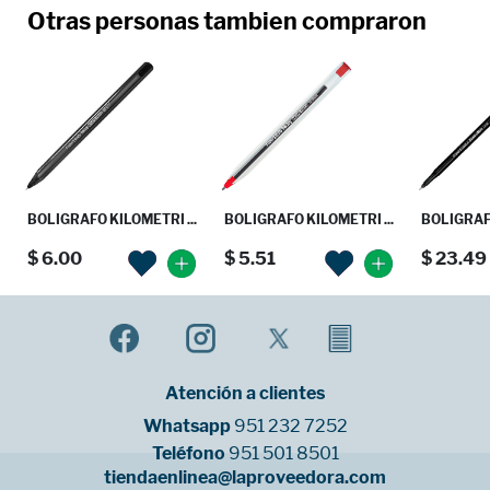
Otras personas tambien compraron
BOLIGRAFO KILOMETRI ...
BOLIGRAFO KILOMETRI ...
BOLIGRAF
$ 6.00
$ 5.51
$ 23.49
Atención a clientes
Whatsapp
951 232 7252
Teléfono
951 501 8501
tiendaenlinea@laproveedora.com