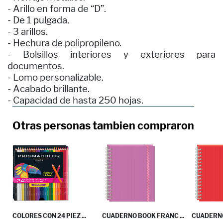
- Arillo en forma de “D”.
- De 1 pulgada.
- 3 arillos.
- Hechura de polipropileno.
- Bolsillos interiores y exteriores para
documentos.
- Lomo personalizable.
- Acabado brillante.
- Capacidad de hasta 250 hojas.
Otras personas tambien compraron
COLORES CON 24 PIEZ ...
CUADERNO BOOK FRANC ...
CUADERNO