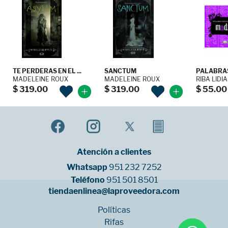
TE PERDERAS EN EL ...
SANCTUM
PALABRAS 
MADELEINE ROUX
MADELEINE ROUX
RIBA LIDI
$ 319.00
$ 319.00
$ 55.00
Atención a clientes
Whatsapp
951 232 7252
Teléfono
951 501 8501
tiendaenlinea@laproveedora.com
Políticas
Rifas