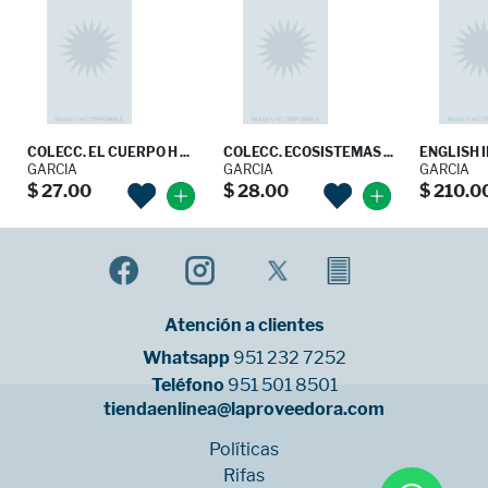
COLECC. EL CUERPO H ...
COLECC. ECOSISTEMAS ...
ENGLISH I
GARCIA
GARCIA
GARCIA
$ 27.00
$ 28.00
$ 210.0
Atención a clientes
Whatsapp
951 232 7252
Teléfono
951 501 8501
tiendaenlinea@laproveedora.com
Políticas
Rifas