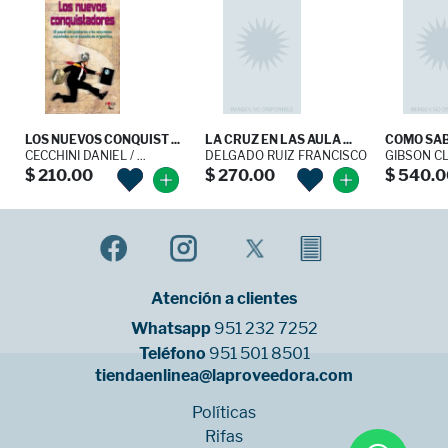
LOS NUEVOS CONQUIST ...
LA CRUZ EN LAS AULA ...
COMO SABE
CECCHINI DANIEL / ...
DELGADO RUIZ FRANCISCO
GIBSON C
$ 210.00
$ 270.00
$ 540.0
Atención a clientes
Whatsapp
951 232 7252
Teléfono
951 501 8501
tiendaenlinea@laproveedora.com
Políticas
Rifas