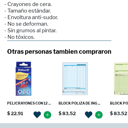
- Crayones de cera.
- Tamaño estándar.
- Envoltura anti-sudor.
- No se deforman.
- Sin grumos al pintar.
- No tóxicos.
Otras personas tambien compraron
PELICRAYONES CON 12 ...
BLOCK POLIZA DE ING ...
BLOCK POL
$ 22.91
$ 83.52
$ 83.52