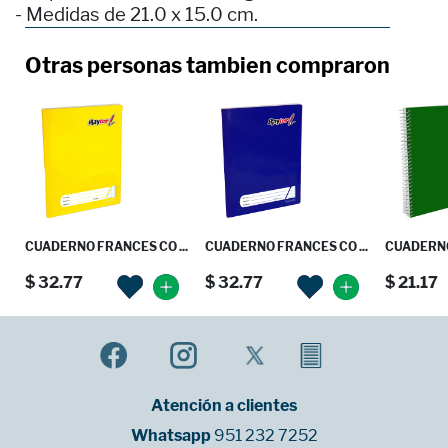
- Medidas de 21.0 x 15.0 cm.
Otras personas tambien compraron
CUADERNO FRANCES CO ...
CUADERNO FRANCES CO ...
CUADERNO
$ 32.77
$ 32.77
$ 21.17
Atención a clientes
Whatsapp
951 232 7252