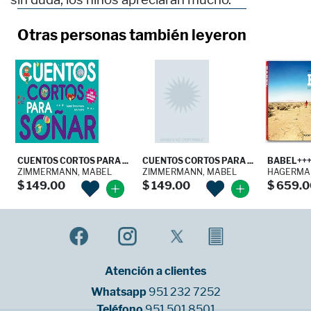
Otras personas también leyeron
CUENTOS CORTOS PARA ...
CUENTOS CORTOS PARA ...
BABEL++
ZIMMERMANN, MABEL
ZIMMERMANN, MABEL
HAGERMAN 
$ 149.00
$ 149.00
$ 659.0
Atención a clientes
Whatsapp
951 232 7252
Teléfono
951 501 8501