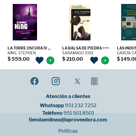
LA TORRE OSCURA IV ...
LA BALSA DE PIEDRA +++
LAS INDUS
KING, STEPHEN
SARAMAGO JOSE
GARCIA CAN
$ 559.00
$ 210.00
$ 149.0
Atención a clientes
Whatsapp
951 232 7252
Teléfono
951 501 8501
tiendaenlinea@laproveedora.com
Políticas