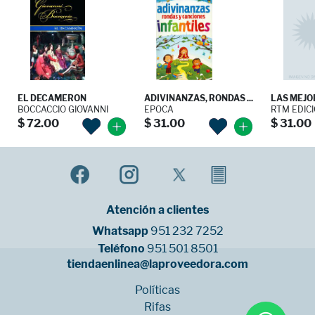
EL DECAMERON
ADIVINANZAS, RONDAS ...
LAS MEJOR
BOCCACCIO GIOVANNI
EPOCA
RTM EDIC
$ 72.00
$ 31.00
$ 31.00
Atención a clientes
Whatsapp
951 232 7252
Teléfono
951 501 8501
tiendaenlinea@laproveedora.com
Políticas
Rifas