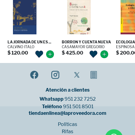
LA JORNADA DE UN ES ...
BORRON Y CUENTA NUEVA
ECOLOGIA 
CALVINO ITALO
CASAMAYOR GREGORIO
ESPINOSA
$ 120.00
$ 425.00
$ 200.0
Atención a clientes
Whatsapp
951 232 7252
Teléfono
951 501 8501
tiendaenlinea@laproveedora.com
Políticas
Rifas