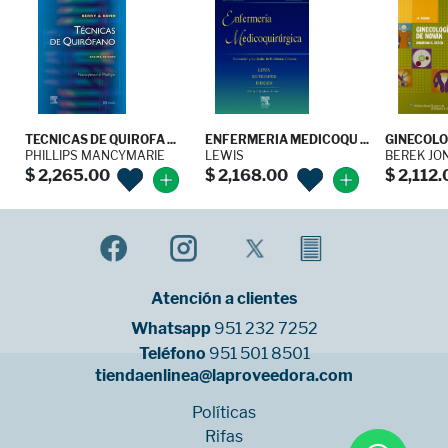
TECNICAS DE QUIROFA ...
ENFERMERIA MEDICOQU ...
GINECOLOG
PHILLIPS MANCYMARIE
LEWIS
BEREK JO
$ 2,265.00
$ 2,168.00
$ 2,112
Atención a clientes
Whatsapp
951 232 7252
Teléfono
951 501 8501
tiendaenlinea@laproveedora.com
Políticas
Rifas