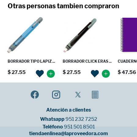
Otras personas tambien compraron
BORRADOR TIPO LAPIZ ...
BORRADOR CLICK ERAS ...
CUADERNO
$ 27.55
$ 27.55
$ 47.56
Atención a clientes
Whatsapp
951 232 7252
Teléfono
951 501 8501
tiendaenlinea@laproveedora.com