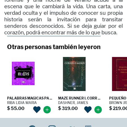
escena que le cambiará la vida. Una carta, una
verdad oculta y el impulso de conocer su propia
historia serán la invitación para transitar
senderos desconocidos. Si se deja guiar por el
corazón, podrá encontrar más de lo que busca.
Otras personas también leyeron
PALABRAS MAGICAS PA ...
MAZE RUNNER I. CORR ...
PEQUEÑO L
RIBA LIDIA MARIA
DASHNER, JAMES
BROWN JR.
$ 55.00
$ 319.00
$ 219.0