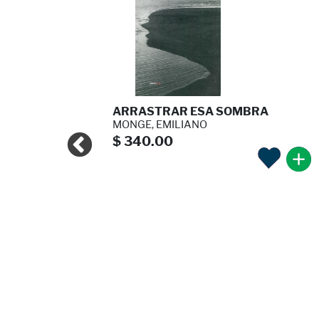
E AÑO ...
ARRASTRAR ESA SOMBRA
TRU ...
MONGE, EMILIANO
$ 340.00