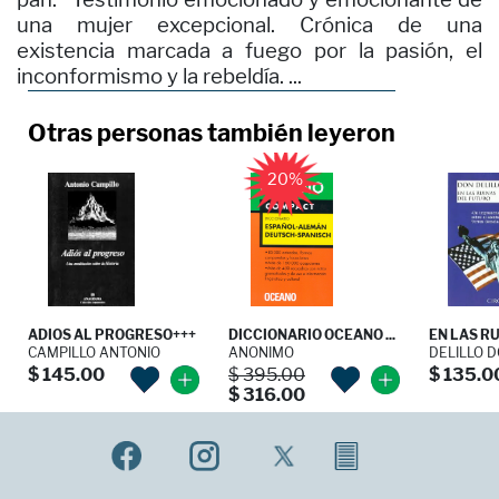
una mujer excepcional. Crónica de una
existencia marcada a fuego por la pasión, el
inconformismo y la rebeldía. ...
Otras personas también leyeron
20%
ADIOS AL PROGRESO+++
DICCIONARIO OCEANO ...
EN LAS RUI
CAMPILLO ANTONIO
ANONIMO
DELILLO 
$ 145.00
$ 395.00
$ 135.0
$ 316.00