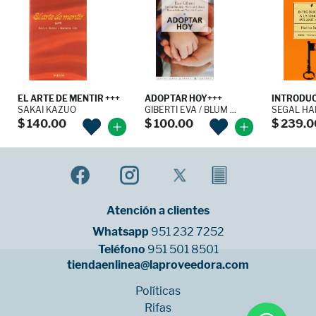
EL ARTE DE MENTIR +++
ADOPTAR HOY+++
INTRODUCC
SAKAI KAZUO
GIBERTI EVA / BLUM ...
SEGAL H
$ 140.00
$ 100.00
$ 239.0
Atención a clientes
Whatsapp
951 232 7252
Teléfono
951 501 8501
tiendaenlinea@laproveedora.com
Políticas
Rifas