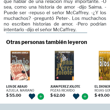
que hablar de una relación muy importante. -O
sea, como una historia de amor -dijo Saima. -
Puede ser -repuso el señor McCaffrey. -¿Y los
muchachos? -preguntó Peter-. Los muchachos
no escriben historias de amor. -Pero podrían
intentarlo -dijo el señor McCaffrey.
Otras personas también leyeron
LOS DE ABAJO
JUAN PEREZ JOLOTE
EL DIOSE
AZUELA, MARIANO
POZAS RICARDO
ROJAS GON
$ 55.00
$ 62.00
$ 49.00