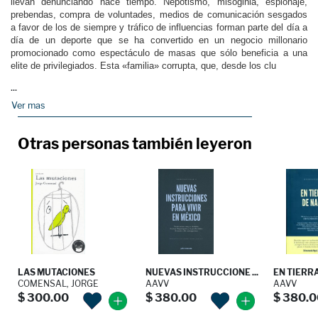
llevan denunciando hace tiempo. Nepotismo, misoginia, espionaje,
prebendas, compra de voluntades, medios de comunicación sesgados
a favor de los de siempre y tráfico de influencias forman parte del día a
día de un deporte que se ha convertido en un negocio millonario
promocionado como espectáculo de masas que sólo beneficia a una
elite de privilegiados. Esta «familia» corrupta, que, desde los clu
...
Ver mas
Otras personas también leyeron
LAS MUTACIONES
NUEVAS INSTRUCCIONE ...
EN TIERRA
COMENSAL, JORGE
AAVV
AAVV
$ 300.00
$ 380.00
$ 380.0