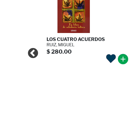
DE CA ...
LOS CUATRO ACUERDOS
H
RUIZ, MIGUEL
$ 280.00