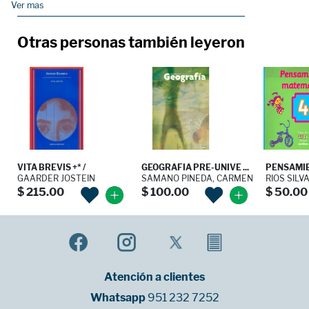
Ver mas
Otras personas también leyeron
VITA BREVIS +* /
GEOGRAFIA PRE-UNIVE ...
PENSAMIE
GAARDER JOSTEIN
SAMANO PINEDA, CARMEN
RIOS SILV
$ 215.00
$ 100.00
$ 50.00
Atención a clientes
Whatsapp
951 232 7252