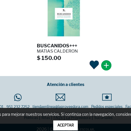
BUSCANIDOS+++
MATIAS CALDERON
$ 150.00
Atención a clientes
tiendaenlinea@laproveedora.com
Pedidos especiales
Fac
01
951 232 7252
os para mejorar nuestros servicios. Si continúa con la navegación, consi
|
|
|
|
Políticas
Rifas
FAQ's
La Proveedora
Sucursales
ACEPTAR
2026 | © la proveedora escolar.