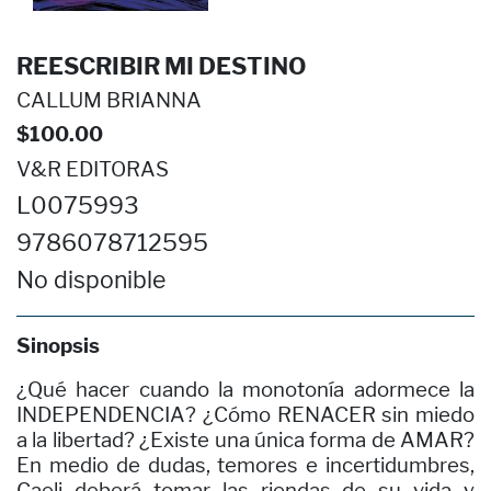
REESCRIBIR MI DESTINO
CALLUM BRIANNA
$100.00
V&R EDITORAS
L0075993
9786078712595
No disponible
Sinopsis
¿Qué hacer cuando la monotonía adormece la
INDEPENDENCIA? ¿Cómo RENACER sin miedo
a la libertad? ¿Existe una única forma de AMAR?
En medio de dudas, temores e incertidumbres,
Caeli deberá tomar las riendas de su vida y