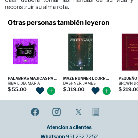
reconstruir su alma rota.
Otras personas también leyeron
PALABRAS MAGICAS PA ...
MAZE RUNNER I. CORR ...
PEQUEÑO L
RIBA LIDIA MARIA
DASHNER, JAMES
BROWN JR.
$ 55.00
$ 319.00
$ 219.0
Atención a clientes
Whatsapp
951 232 7252