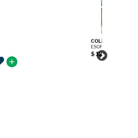
COLECCION PEQUE F
ESOPO
$ 12.00