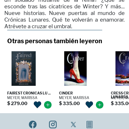
esconde tras las cicatrices de Winter? Y más...
Nueve historias. Nueve puertas al mundo de
Crónicas Lunares. Qué te volverán a enamorar.
Atrévete a cruzar el umbral.
Otras personas también leyeron
FAIREST CRONICAS LU ...
CINDER
CRESS CR
LUNARES
MEYER, MARISSA
MEYER, MARISSA
MEYER, M
$ 279.00
$ 335.00
$ 335.0