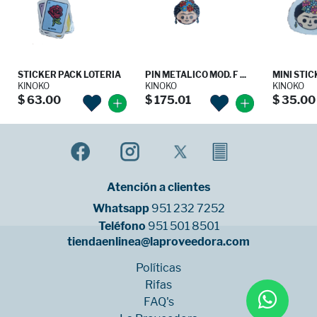
STICKER PACK LOTERIA
PIN METALICO MOD. F ...
MINI STICK
KINOKO
KINOKO
KINOKO
$ 63.00
$ 175.01
$ 35.00
Atención a clientes
Whatsapp
951 232 7252
Teléfono
951 501 8501
tiendaenlinea@laproveedora.com
Políticas
Rifas
FAQ's