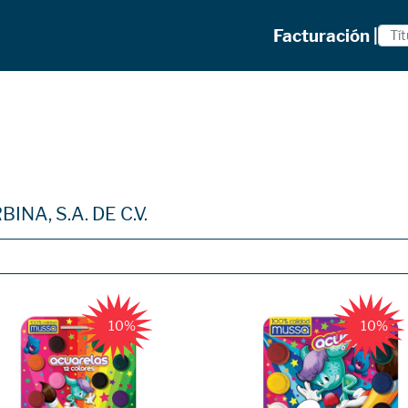
Facturación |
INA, S.A. DE C.V.
10%
10%