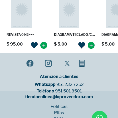
REVISTA 0 N2+++
DIAGRAMA TECLADO /C ...
DIAGRAMA 
$ 95.00
$ 5.00
$ 5.00
Atención a clientes
Whatsapp
951 232 7252
Teléfono
951 501 8501
tiendaenlinea@laproveedora.com
Políticas
Rifas