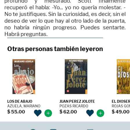
profundo y mesurado. Scott finalmente
recuperó el habla: -Yo... yo no quería molestar. -
No te justifiques. Sin la curiosidad, es decir, sin el
deseo de ver lo que hay al otro lado de la puerta,
no habría ningún progreso. Puedes sentarte.
Habrá preguntas.
Otras personas también leyeron
LOS DE ABAJO
JUAN PEREZ JOLOTE
EL DIOSE
AZUELA, MARIANO
POZAS RICARDO
ROJAS GON
$ 55.00
$ 62.00
$ 49.00