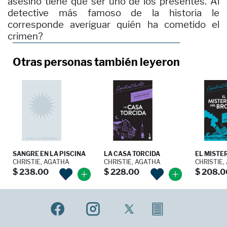
asesino tiene que ser uno de los presentes. Al
detective más famoso de la historia le
corresponde averiguar quién ha cometido el
crimen?
Otras personas también leyeron
SANGRE EN LA PISCINA
LA CASA TORCIDA
EL MISTE
CHRISTIE, AGATHA
CHRISTIE, AGATHA
CHRISTIE,
$ 238.00
$ 228.00
$ 208.0