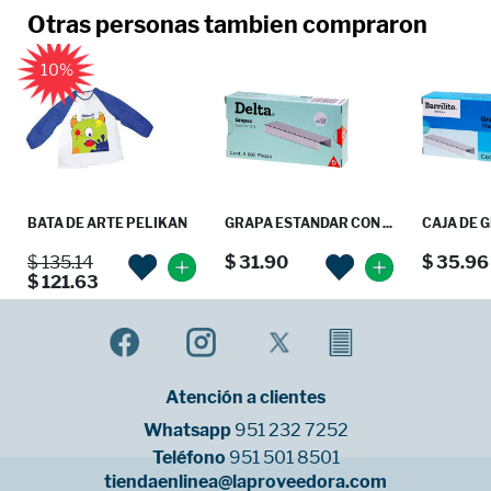
Otras personas tambien compraron
10%
BATA DE ARTE PELIKAN
GRAPA ESTANDAR CON ...
CAJA DE G
$ 135.14
$ 31.90
$ 35.96
$ 121.63
Atención a clientes
Whatsapp
951 232 7252
Teléfono
951 501 8501
tiendaenlinea@laproveedora.com